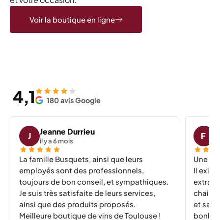
Voir la boutique en ligne
4,1
180 avis Google
Jeanne Durrieu
f
J
F
il y a 6 mois
il
La famille Busquets, ainsi que leurs
Une ma
employés sont des professionnels,
Il exis
toujours de bon conseil, et sympathiques.
extraor
Je suis très satisfaite de leurs services,
chair. 
ainsi que des produits proposés.
et sala
Meilleure boutique de vins de Toulouse !
bonheur