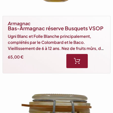
Armagnac
Bas-Armagnac réserve Busquets VSOP
Ugni Blanc et Folle Blanche principalement,
complétés par le Colombard et le Baco.
Vieillissement de 6 à 12 ans. Nez de fruits mûrs, de
vanille et de prune, bouche suave et délicate. Un
65,00
€
assemblage plaisir à déguster en digestif ou en
apéritif. 70 cl, 40% vol.