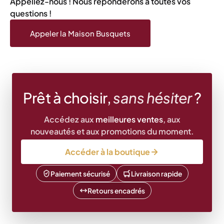
Appellez-nous ! Nous réponderons à toutes vos
48h. Appelez le 05 61 21 22 16.
questions !
Appeler la Maison Busquets
Prêt à choisir,
sans hésiter
?
Accédez aux
meilleures ventes
, aux
nouveautés et aux promotions du moment.
Accéder à la boutique
Paiement sécurisé
Livraison rapide
Retours encadrés