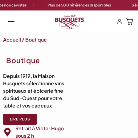
de 500 références disponibles
Sélections rares
Conseil
Accueil
/ Boutique
Boutique
Depuis 1919, la Maison
Busquets sélectionne vins,
spiritueux et épicerie fine
du Sud-Ouest pour votre
table et vos cadeaux.
LIRE PLUS
Retrait à Victor Hugo
sous 2 h