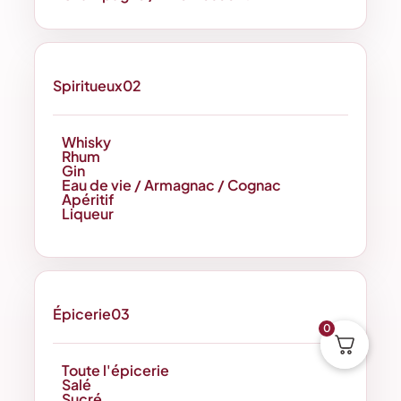
Spiritueux
02
Whisky
Rhum
Gin
Eau de vie / Armagnac / Cognac
Apéritif
Liqueur
Épicerie
03
0
Toute l'épicerie
Salé
Sucré